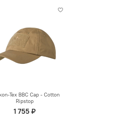
kon-Tex BBC Cap - Cotton
Ripstop
1 755 ₽