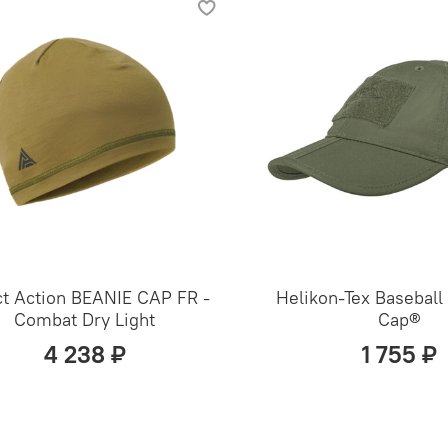
ct Action BEANIE CAP FR -
Helikon-Tex Basebal
Combat Dry Light
Cap®
4 238 ₽
1 755 ₽