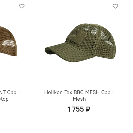
NT Cap -
Helikon-Tex BBC MESH Cap -
stop
Mesh
1 755 ₽