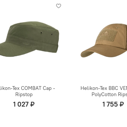
likon-Tex COMBAT Cap -
Helikon-Tex BBC VE
Ripstop
PolyCotton Rip
1 027 ₽
1 755 ₽