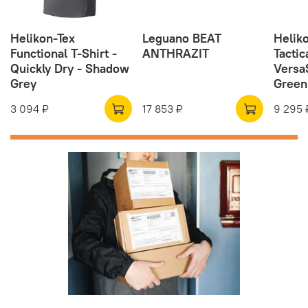
Helikon-Tex
Leguano BEAT
Helik
Functional T-Shirt -
ANTHRAZIT
Tactic
Quickly Dry - Shadow
VersaS
Grey
Green
3 094 ₽
17 853 ₽
9 295 