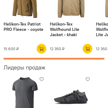
Helikon-Tex Patriot
Helikon-Tex
Helik
PRO Fleece - coyote
Wolfhound Lite
Wolfh
Jacket - khaki
Lite J
15 600 ₽
12 350 ₽
12 350
Лидеры продаж