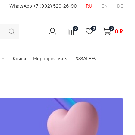
u
WhatsApp +7 (992) 520-26-90
RU
EN
DE
0
0
0
0 ₽
Книги
Мероприятия
%SALE%