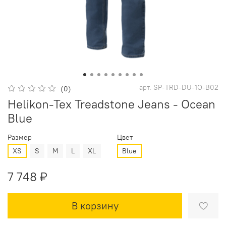
арт.
SP-TRD-DU-1O-B02
(0)
Helikon-Tex Treadstone Jeans - Ocean
Blue
Размер
Цвет
XS
S
M
L
XL
Blue
7 748 ₽
В корзину