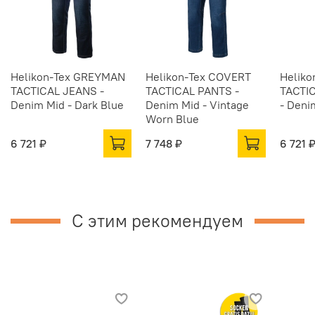
Helikon-Tex GREYMAN
Helikon-Tex COVERT
Helik
TACTICAL JEANS -
TACTICAL PANTS -
TACTI
Denim Mid - Dark Blue
Denim Mid - Vintage
- Deni
Worn Blue
6 721 ₽
7 748 ₽
6 721 
С этим рекомендуем