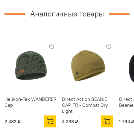
Аналогичные товары
Helikon-Tex WANDERER
Direct Action BEANIE
Direct
Cap
CAP FR - Combat Dry
Beanie
Light
2 483 ₽
4 238 ₽
1 794 