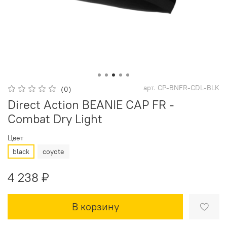
арт.
CP-BNFR-CDL-BLK
(0)
Direct Action BEANIE CAP FR -
Combat Dry Light
Цвет
black
coyote
4 238 ₽
В корзину