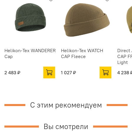
Helikon-Tex WANDERER
Helikon-Tex WATCH
Direct
Cap
CAP Fleece
CAP FR
Light
2 483 ₽
1 027 ₽
4 238 
С этим рекомендуем
Вы смотрели