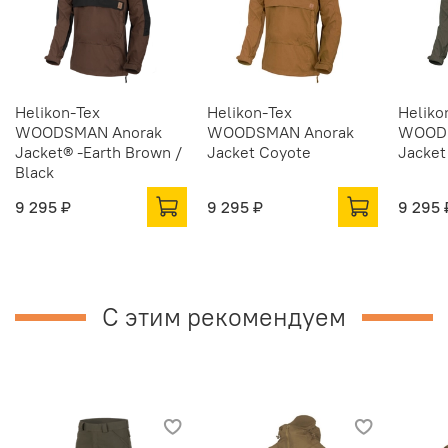
Helikon-Tex
Helikon-Tex
Heliko
WOODSMAN Anorak
WOODSMAN Anorak
WOODS
Jacket® -Earth Brown /
Jacket Coyote
Jacket
Black
9 295 ₽
9 295 ₽
9 295 
С этим рекомендуем