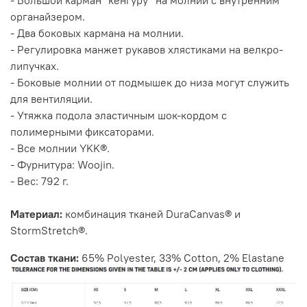
- Большой карман "кенгуру" на молнии с внутренним
органайзером.
- Два боковых кармана на молнии.
- Регулировка манжет рукавов хлястиками на велкро-
липучках.
- Боковые молнии от подмышек до низа могут служить
для вентиляции.
- Утяжка подола эластичным шок-кордом с
полимерными фиксаторами.
- Все молнии YKK®.
- Фурнитура: Woojin.
- Вес: 792 г.
Материал:
комбинация тканей DuraCanvas® и
StormStretch®.
Состав ткани:
65% Polyester, 33% Cotton, 2% Elastane