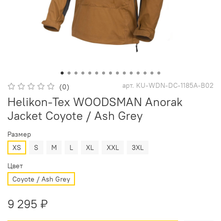
арт.
KU-WDN-DC-1185A-B02
(0)
Helikon-Tex WOODSMAN Anorak
Jacket Coyote / Ash Grey
Размер
XS
S
M
L
XL
XXL
3XL
Цвет
Coyote / Ash Grey
9 295 ₽