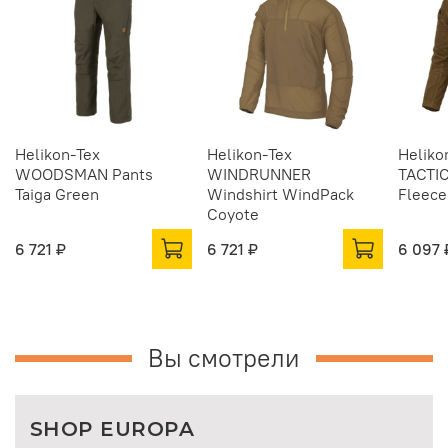
Helikon-Tex
Helikon-Tex
Heliko
WOODSMAN Pants
WINDRUNNER
TACTIC
Taiga Green
Windshirt WindPack
Fleece
Coyote
6 721 ₽
6 721 ₽
6 097 
Вы смотрели
SHOP EUROPA