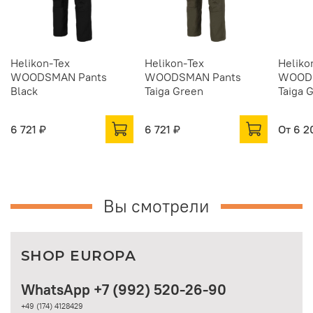
Helikon-Tex
Helikon-Tex
Heliko
WOODSMAN Pants
WOODSMAN Pants
WOODS
Black
Taiga Green
Taiga 
6 721 ₽
6 721 ₽
От
6 2
Вы смотрели
SHOP EUROPA
WhatsApp +7 (992) 520-26-90
+49 (174) 4128429