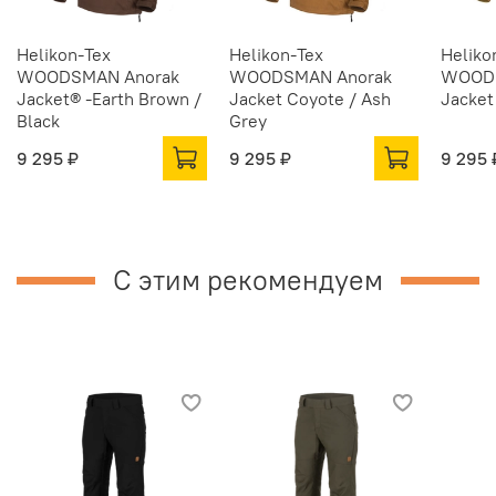
Helikon-Tex
Helikon-Tex
Heliko
WOODSMAN Anorak
WOODSMAN Anorak
WOODS
Jacket® -Earth Brown /
Jacket Coyote / Ash
Jacket
Black
Grey
9 295 ₽
9 295 ₽
9 295 
С этим рекомендуем