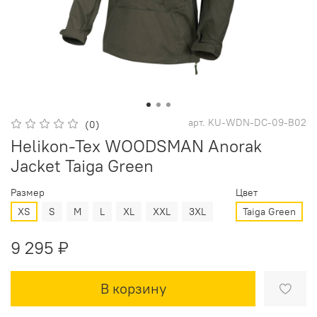
арт.
KU-WDN-DC-09-B02
(0)
Helikon-Tex WOODSMAN Anorak
Jacket Taiga Green
Размер
Цвет
XS
S
M
L
XL
XXL
3XL
Taiga Green
9 295 ₽
В корзину