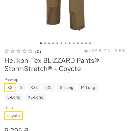
арт.
SP-BLZ-NL-11-B02
(0)
Helikon-Tex BLIZZARD Pants® -
StormStretch® - Coyote
Размер
XS
S
XXL
3XL
S-Long
M-Long
L-Long
XL-Long
Цвет
coyote
9 295 ₽