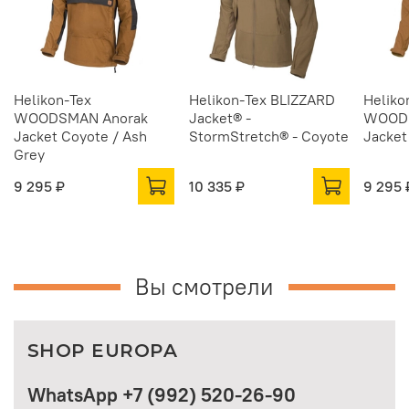
Helikon-Tex
Helikon-Tex BLIZZARD
Heliko
WOODSMAN Anorak
Jacket® -
WOODS
Jacket Coyote / Ash
StormStretch® - Coyote
Jacket
Grey
9 295 ₽
10 335 ₽
9 295 
Вы смотрели
SHOP EUROPA
WhatsApp +7 (992) 520-26-90