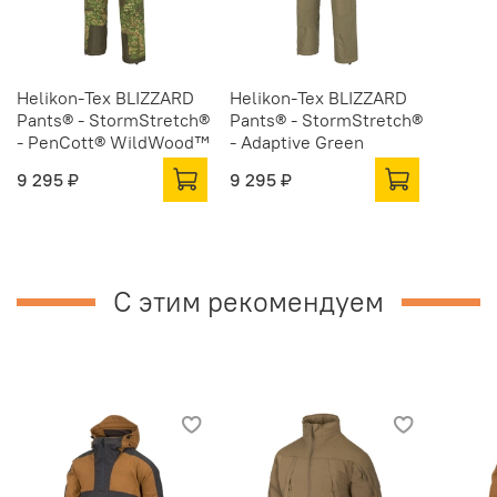
Helikon-Tex BLIZZARD
Helikon-Tex BLIZZARD
Pants® - StormStretch®
Pants® - StormStretch®
- PenCott® WildWood™
- Adaptive Green
9 295 ₽
9 295 ₽
С этим рекомендуем