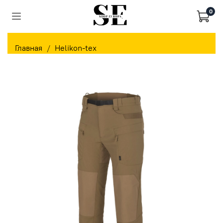
0
Главная
Helikon-tex