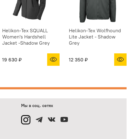
Helikon-Tex SQUALL
Helikon-Tex Wolfhound
H
Women's Hardshell
Lite Jacket - Shadow
W
Jacket -Shadow Grey
Grey
S
19 630 ₽
12 350 ₽
1
Мы в соц. сетях