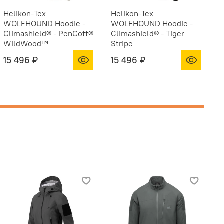
Helikon-Tex
Helikon-Tex
H
WOLFHOUND Hoodie -
WOLFHOUND Hoodie -
W
Climashield® - PenCott®
Climashield® - Tiger
C
WildWood™
Stripe
N
15 496 ₽
15 496 ₽
1