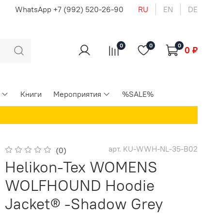
u
WhatsApp +7 (992) 520-26-90
RU
EN
DE
0
0
0
0 ₽
Книги
Мероприятия
%SALE%
арт.
KU-WWH-NL-35-B02
(0)
Helikon-Tex WOMENS
WOLFHOUND Hoodie
Jacket® -Shadow Grey