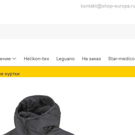
kontakt@shop-europa.r
ение
Helikon-tex
Leguano
На заказ
Star-medico
е куртки