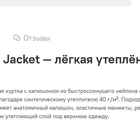
Отзывы
 Jacket — лёгкая утеплё
нная куртка с капюшоном из быстросохнущего нейлона
лагодаря синтетическому утеплителю 40 г/м². Подход
имеет анатомичный капюшон, эластичные манжеты, ре
как утепляющий слой под верхнюю одежду.