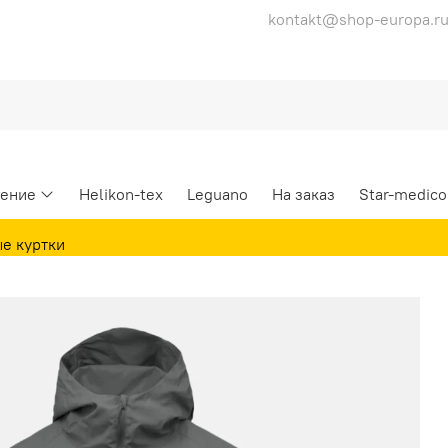
kontakt@shop-europa.r
ение
Helikon-tex
Leguano
На заказ
Star-medico
е куртки