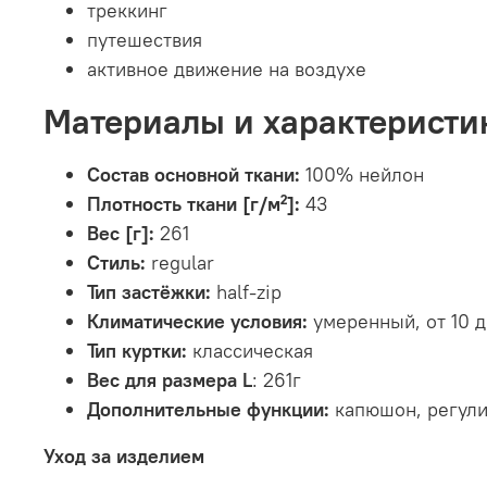
треккинг
путешествия
активное движение на воздухе
Материалы и характеристи
Состав основной ткани:
100% нейлон
Плотность ткани [г/м²]:
43
Вес [г]:
261
Стиль:
regular
Тип застёжки:
half-zip
Климатические условия:
умеренный, от 10 д
Тип куртки:
классическая
Вес для размера
L
: 261г
Дополнительные функции:
капюшон, регул
Уход за изделием