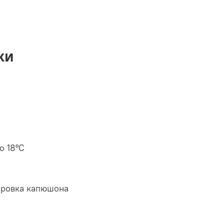
ки
о 18°C
ировка капюшона