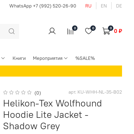
u
WhatsApp +7 (992) 520-26-90
RU
EN
DE
0
0
0
0 ₽
Книги
Мероприятия
%SALE%
арт.
KU-WHH-NL-35-B02
(0)
Helikon-Tex Wolfhound
Hoodie Lite Jacket -
Shadow Grey