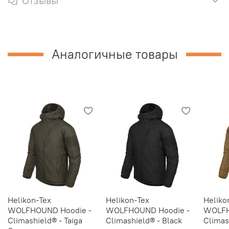
Отзывы
Аналогичные товары
Helikon-Tex
Helikon-Tex
Heliko
WOLFHOUND Hoodie -
WOLFHOUND Hoodie -
WOLFH
Climashield® - Taiga
Climashield® - Black
Climas