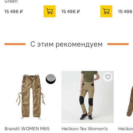
Green
15 496 ₽
15 496 ₽
15 496
С этим рекомендуем
Brandit WOMEN M65
Helikon-Tex Women's
Helik