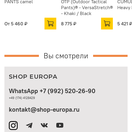
PANTS camel
OTP (Outdoor Tactical
CUMUL
Pants)® - VersaStretch®
Heavy 
- Khaki / Black
От
5 460 ₽
8 775 ₽
5 421 
Вы смотрели
SHOP EUROPA
WhatsApp +7 (992) 520-26-90
+49 (174) 4128429
kontakt@shop-europa.ru