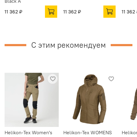
Black A
11 362 ₽
11 362 ₽
11 362
С этим рекомендуем
Helikon-Tex Women's
Helikon-Tex WOMENS
Helik