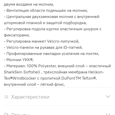
двумя входами на молнии,
- Вентиляция области подмышек на молнии,
- Центральная двухзамковая молния с внутренней
штормовой планкой и защитой подбородка,
- Регулировка подола куртки эластичным шнуром с
фиксаторами,
- Регулировка манжет Velсro-липучкой,
- Velсro-панели на рукавах для ID-патчей,
- Профилированные накладки усиления на локтях,
- Молнии YKK®,
- Материал: 100% Polyester, внешний слой – эластичный
SharkSkin Softshell , трёхслойная мембрана Helikon-
Tex®Windblocker с пропиткой DuPontTM Teflon®,
внутренний слой – лёгкий флис,
Характеристики
Отзывы