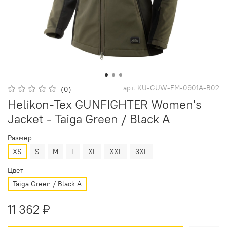
арт.
KU-GUW-FM-0901A-B02
(0)
Helikon-Tex GUNFIGHTER Women's
Jacket - Taiga Green / Black A
Размер
XS
S
M
L
XL
XXL
3XL
Цвет
Taiga Green / Black A
11 362 ₽