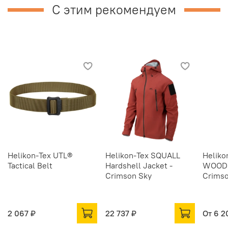
С этим рекомендуем
Helikon-Tex UTL®
Helikon-Tex SQUALL
Heliko
Tactical Belt
Hardshell Jacket -
WOODS
Crimson Sky
Crimso
2 067 ₽
22 737 ₽
От
6 2