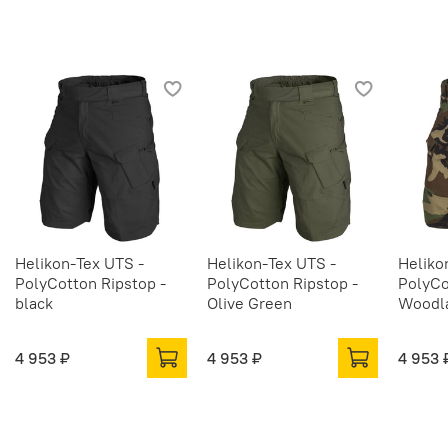
Helikon-Tex UTS -
Helikon-Tex UTS -
Heliko
PolyCotton Ripstop -
PolyCotton Ripstop -
PolyCo
black
Olive Green
Woodl
4 953 ₽
4 953 ₽
4 953 