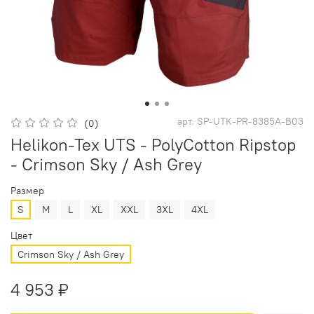
арт.
SP-UTK-PR-8385A-B03
(0)
Helikon-Tex UTS - PolyCotton Ripstop
- Crimson Sky / Ash Grey
Размер
S
M
L
XL
XXL
3XL
4XL
Цвет
Crimson Sky / Ash Grey
4 953 ₽