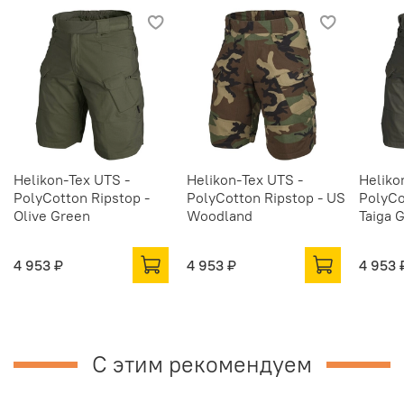
Helikon-Tex UTS -
Helikon-Tex UTS -
Heliko
PolyCotton Ripstop -
PolyCotton Ripstop - US
PolyCo
Olive Green
Woodland
Taiga 
4 953 ₽
4 953 ₽
4 953 
С этим рекомендуем