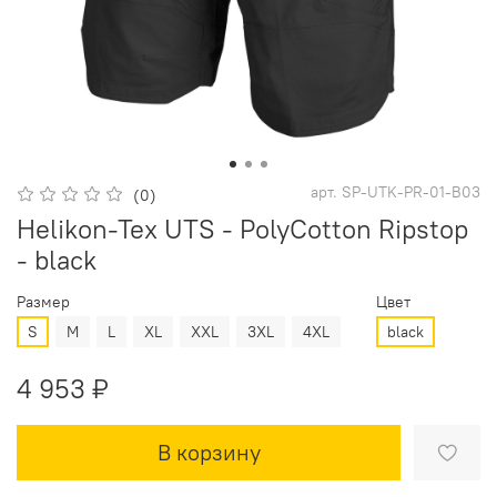
арт.
SP-UTK-PR-01-B03
(0)
Helikon-Tex UTS - PolyCotton Ripstop
- black
Размер
Цвет
S
M
L
XL
XXL
3XL
4XL
black
4 953 ₽
В корзину