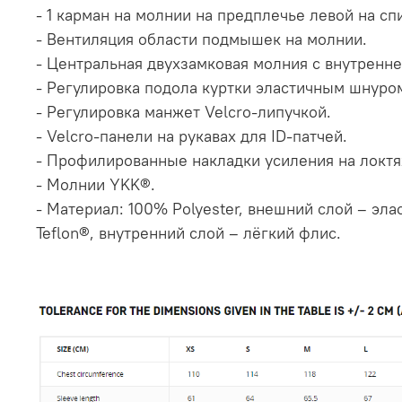
- 1 карман на молнии на предплечье левой на с
- Вентиляция области подмышек на молнии.
- Центральная двухзамковая молния с внутренн
- Регулировка подола куртки эластичным шнуро
- Регулировка манжет Velсro-липучкой.
- Velсro-панели на рукавах для ID-патчей.
- Профилированные накладки усиления на локтя
- Молнии YKK®.
- Материал: 100% Polyester, внешний слой – эла
Teflon®, внутренний слой – лёгкий флис.