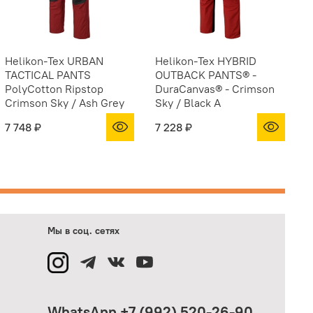
Helikon-Tex URBAN
Helikon-Tex HYBRID
H
TACTICAL PANTS
OUTBACK PANTS® -
P
PolyCotton Ripstop
DuraCanvas® - Crimson
B
Crimson Sky / Ash Grey
Sky / Black A
7 748 ₽
7 228 ₽
8
Мы в соц. сетях
WhatsApp +7 (992) 520-26-90