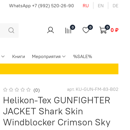
u
WhatsApp +7 (992) 520-26-90
RU
EN
DE
0
0
0
0 ₽
Книги
Мероприятия
%SALE%
арт.
KU-GUN-FM-83-B02
(0)
Helikon-Tex GUNFIGHTER
JACKET Shark Skin
Windblocker Crimson Sky