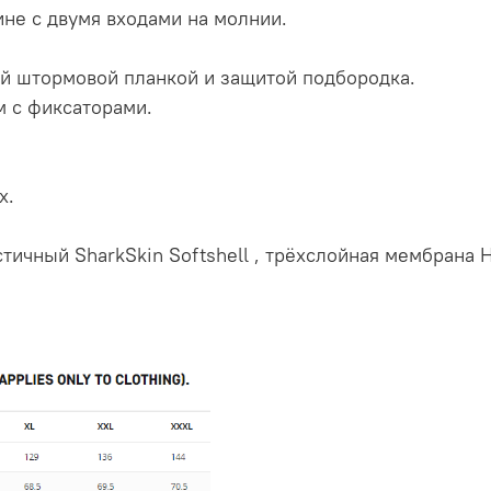
пине с двумя входами на молнии.
ей штормовой планкой и защитой подбородка.
м с фиксаторами.
х.
стичный SharkSkin Softshell , трёхслойная мембрана