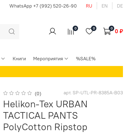
u
WhatsApp +7 (992) 520-26-90
RU
EN
DE
0
0
0
0 ₽
Книги
Мероприятия
%SALE%
арт.
SP-UTL-PR-8385A-B03
(0)
Helikon-Tex URBAN
TACTICAL PANTS
PolyCotton Ripstop