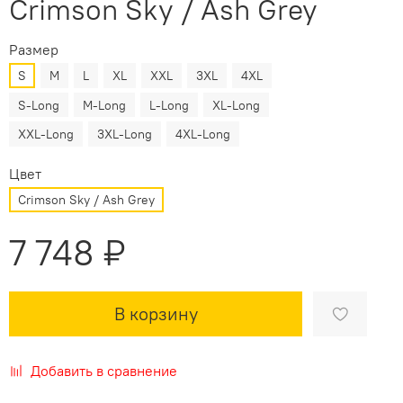
Crimson Sky / Ash Grey
Размер
S
M
L
XL
XXL
3XL
4XL
S-Long
M-Long
L-Long
XL-Long
XXL-Long
3XL-Long
4XL-Long
Цвет
Crimson Sky / Ash Grey
7 748 ₽
В корзину
Добавить в сравнение