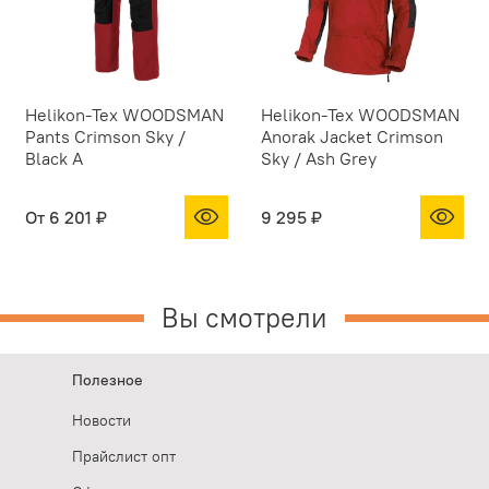
Helikon-Tex WOODSMAN
Helikon-Tex WOODSMAN
Pants Crimson Sky /
Anorak Jacket Crimson
Black A
Sky / Ash Grey
От
6 201 ₽
9 295 ₽
Вы смотрели
Полезное
Новости
Прайслист опт