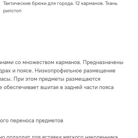
Тактические брюки для города. 12 карманов. Ткань
рипстоп
штанами со множеством карманов. Предназначены
едрах и поясе. Низкопрофильное размещение
ипасы. При этом предметы размещаются
е обеспечивает вшитая в задней части пояса
ного переноса предметов
но подходит для вставки мягкого наколенника