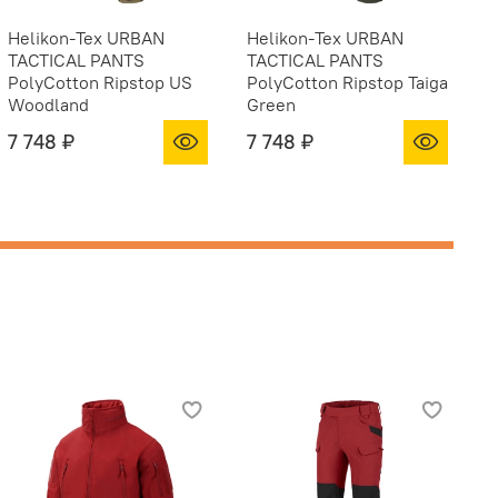
Helikon-Tex URBAN
Helikon-Tex URBAN
H
TACTICAL PANTS
TACTICAL PANTS
T
PolyCotton Ripstop US
PolyCotton Ripstop Taiga
P
Woodland
Green
c
7 748 ₽
7 748 ₽
7