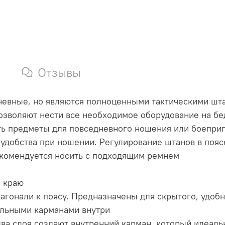
Отзывы
седневные, но являются полноценными тактическими 
озволяют нести все необходимое оборудование на б
ить предметы для повседневного ношения или боепр
т удобства при ношении. Регулирование штанов в пояс
рекомендуется носить с подходящим ремнем
о краю
иагонали к поясу. Предназначены для скрытого, удоб
тельными карманами внутри
два слоя создают внутренний карман, который идеаль