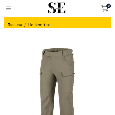
0
Главная
Helikon-tex