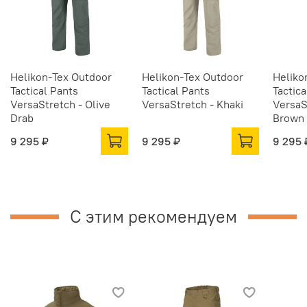
Helikon-Tex Outdoor
Helikon-Tex Outdoor
Heliko
Tactical Pants
Tactical Pants
Tactica
VersaStretch - Olive
VersaStretch - Khaki
VersaS
Drab
Brown
9 295 ₽
9 295 ₽
9 295 
С этим рекомендуем