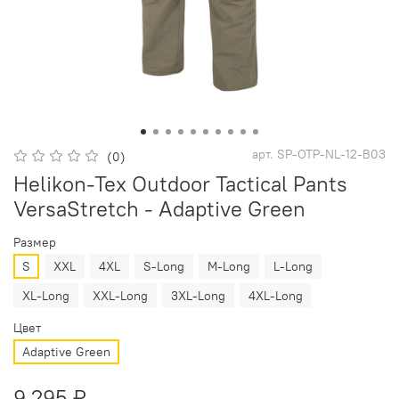
арт.
SP-OTP-NL-12-B03
(0)
Helikon-Tex Outdoor Tactical Pants
VersaStretch - Adaptive Green
Размер
S
XXL
4XL
S-Long
M-Long
L-Long
XL-Long
XXL-Long
3XL-Long
4XL-Long
Цвет
Adaptive Green
9 295 ₽