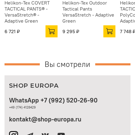
Helikon-Tex COVERT
Helikon-Tex Outdoor
Heliko
TACTICAL PANTS® -
Tactical Pants
TACTI
VersaStretch® -
VersaStretch - Adaptive
PolyCo
Adaptive Green
Green
Adapti
6 721 ₽
9 295 ₽
7 748 
Вы смотрели
SHOP EUROPA
WhatsApp +7 (992) 520-26-90
+49 (174) 4128429
kontakt@shop-europa.ru