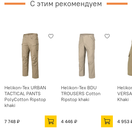
С этим рекомендуем
Helikon-Tex URBAN
Helikon-Tex BDU
Heliko
TACTICAL PANTS
TROUSERS Cotton
VERSA
PolyCotton Ripstop
Ripstop khaki
Khaki
khaki
7 748 ₽
4 446 ₽
4 953 