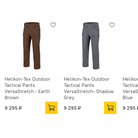
Helikon-Tex Outdoor
Helikon-Tex Outdoor
Heliko
Tactical Pants
Tactical Pants
Tactica
VersaStretch - Earth
VersaStretch- Shadow
VersaS
Brown
Grey
Blue
9 295 ₽
9 295 ₽
9 295 