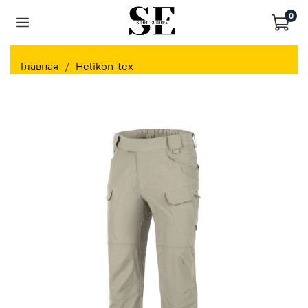
0
Главная
Helikon-tex