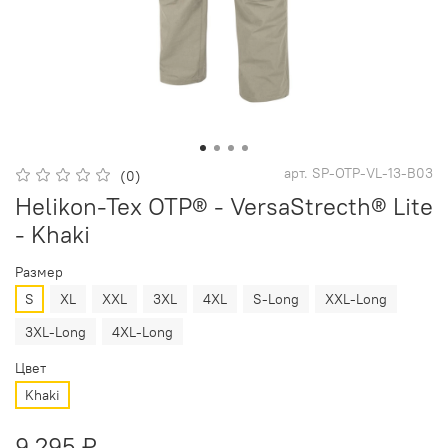
арт.
SP-OTP-VL-13-B03
(0)
Helikon-Tex OTP® - VersaStrecth® Lite
- Khaki
Размер
S
XL
XXL
3XL
4XL
S-Long
XXL-Long
3XL-Long
4XL-Long
Цвет
Khaki
9 295 ₽