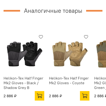
Аналогичные товары
Helikon-Tex Half Finger
Helikon-Tex Half Finger
Heliko
Mk2 Gloves - Black /
Mk2 Gloves - Coyote
Mk2 Gl
Shadow Grey B
Green 
2 886 ₽
2 886 ₽
2 886 