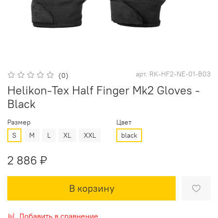
арт.
RK-HF2-NE-01-B03
(0)
Helikon-Tex Half Finger Mk2 Gloves -
Black
Размер
Цвет
S
M
L
XL
XXL
black
2 886 ₽
В корзину
Добавить в сравнение