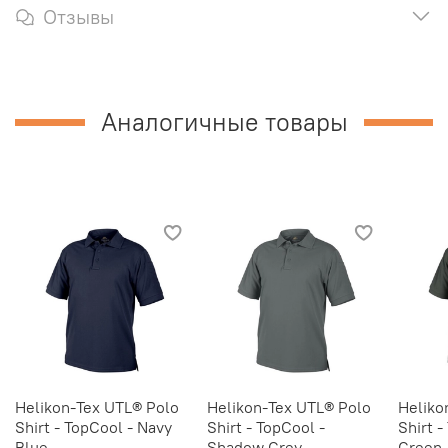
Отзывы
Аналогичные товары
Helikon-Tex UTL® Polo
Helikon-Tex UTL® Polo
Heliko
Shirt - TopCool - Navy
Shirt - TopCool -
Shirt 
Blue
Shadow Grey
Green