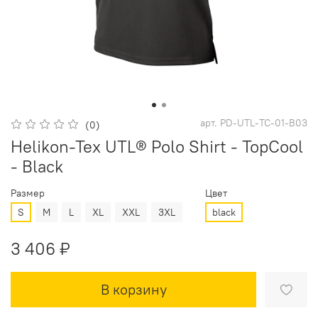
арт.
PD-UTL-TC-01-B03
(0)
Helikon-Tex UTL® Polo Shirt - TopCool
- Black
Размер
Цвет
S
M
L
XL
XXL
3XL
black
3 406 ₽
В корзину