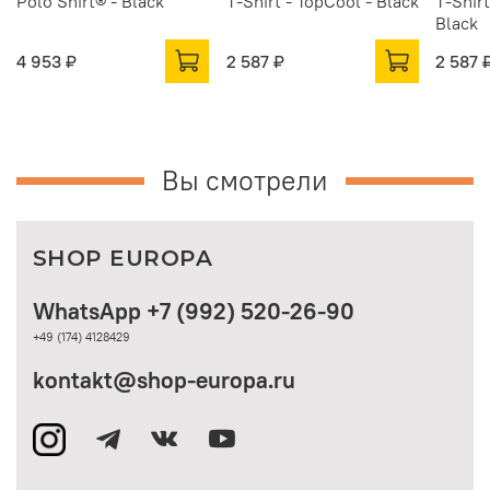
Polo Shirt® - Black
T-Shirt - TopCool - Black
T-Shirt
Black
4 953 ₽
2 587 ₽
2 587 
Вы смотрели
SHOP EUROPA
WhatsApp +7 (992) 520-26-90
+49 (174) 4128429
kontakt@shop-europa.ru