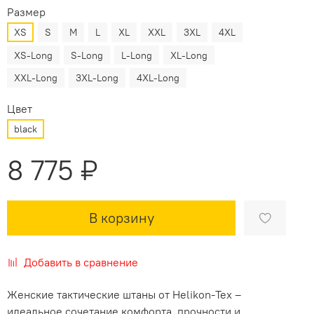
Размер
XS
S
M
L
XL
XXL
3XL
4XL
XS-Long
S-Long
L-Long
XL-Long
XXL-Long
3XL-Long
4XL-Long
Цвет
black
8 775 ₽
В корзину
Добавить в сравнение
Женские тактические штаны от Helikon-Tex –
идеальное сочетание комфорта, прочности и