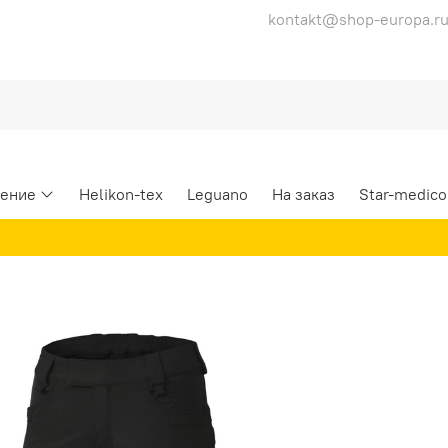
kontakt@shop-europa.r
ение
Helikon-tex
Leguano
На заказ
Star-medico