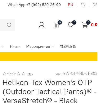
u
WhatsApp +7 (992) 520-26-90
RU
EN
DE
0
0
0
0 ₽
Книги
Мероприятия
%SALE%
арт.
SW-OTP-NL-01-B02
(0)
Helikon-Tex Women's OTP
(Outdoor Tactical Pants)® -
VersaStretch® - Black