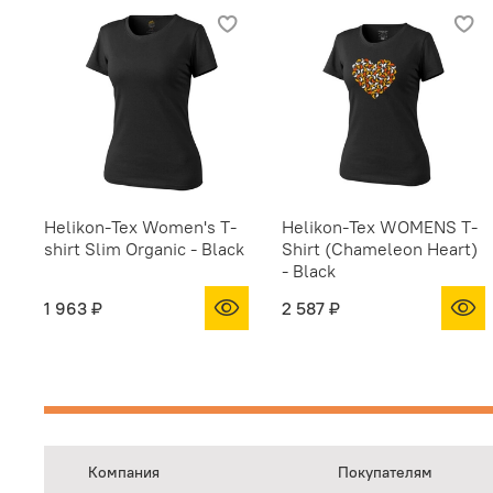
Helikon-Tex Women's T-
Helikon-Tex WOMENS T-
shirt Slim Organic - Black
Shirt (Chameleon Heart)
- Black
1 963 ₽
2 587 ₽
Компания
Покупателям