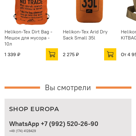
Helikon-Tex Dirt Bag -
Helikon-Tex Arid Dry
Heliko
Мешок для мусора -
Sack Small 35l
KITBAG
10л
1 339 ₽
2 275 ₽
От
4 9
Вы смотрели
SHOP EUROPA
WhatsApp +7 (992) 520-26-90
+49 (174) 4128429