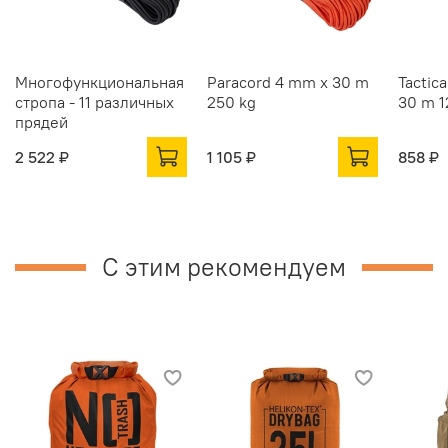
Многофункциональная
Paracord 4 mm x 30 m
Tactic
стропа - 11 различных
250 kg
30 m 1
прядей
2 522 ₽
1 105 ₽
858 ₽
С этим рекомендуем