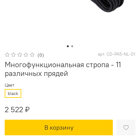
арт.
CD-PA5-NL-01
(0)
Многофункциональная стропа - 11
различных прядей
Цвет
black
2 522 ₽
В корзину