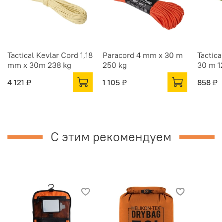
Tactical Kevlar Cord 1,18
Paracord 4 mm x 30 m
Tactic
mm x 30m 238 kg
250 kg
30 m 1
4 121 ₽
1 105 ₽
858 ₽
С этим рекомендуем