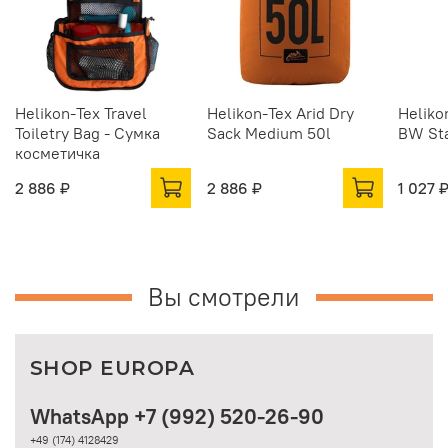
Helikon-Tex Travel
Helikon-Tex Arid Dry
Heliko
Toiletry Bag - Сумка
Sack Medium 50l
BW Sta
косметичка
2 886 ₽
2 886 ₽
1 027 
Вы смотрели
SHOP EUROPA
WhatsApp +7 (992) 520-26-90
+49 (174) 4128429