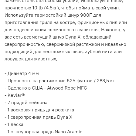
зажечь огонь без особых усилий, Используйте леску
прочностью 10 lb (4,5кг), чтобы поймать свой ужин,
Используйте термостойкий шнур 900F для
приготовления гриля на костре, фрикционных пил или
для подвешивания сломанного глушителя, Наконец, у
вас есть всемогущий шнур Dyna X, обладающий
сверхпрочностью, сверхнизкой растяжкой и идеально
подходящий для неотложных швов, зубной нити или
ловушек для животных,
- Диаметр 4 мм
- Прочность на растяжение 625 фунтов / 283,5 кг
- Сделано в США - Atwood Rope MFG
- Kevlar®
- 7 прядей нейлона
- 1 восковая прядь для розжига
- 1 сверхпрочная прядь Dyna X
- 1 леска
- 1 огнеупорная прядь Nano Aramid