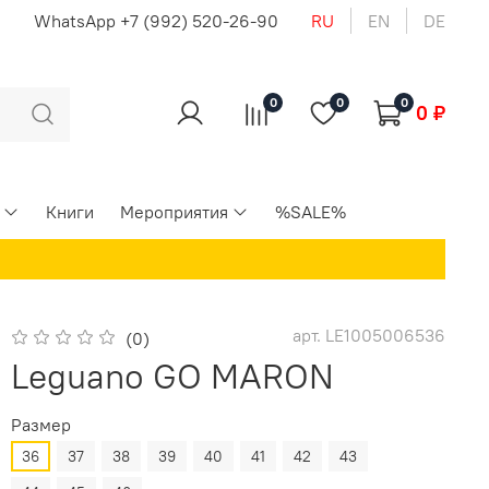
u
WhatsApp +7 (992) 520-26-90
RU
EN
DE
0
0
0
0 ₽
Книги
Мероприятия
%SALE%
арт.
LE1005006536
(0)
Leguano GO MARON
Размер
36
37
38
39
40
41
42
43