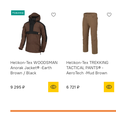
Новинка
Helikon-Tex WOODSMAN
Helikon-Tex TREKKING
Anorak Jacket® -Earth
TACTICAL PANTS® -
Brown / Black
AeroTech -Mud Brown
9 295 ₽
6 721 ₽