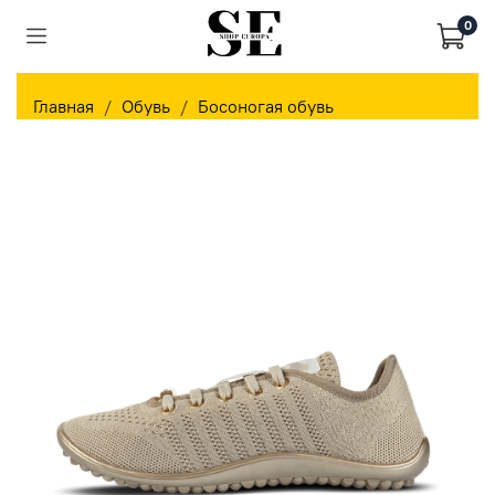
0
Главная
Обувь
Босоногая обувь