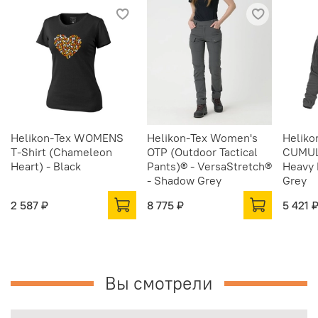
Helikon-Tex WOMENS
Helikon-Tex Women's
Helik
T-Shirt (Chameleon
OTP (Outdoor Tactical
CUMUL
Heart) - Black
Pants)® - VersaStretch®
Heavy 
- Shadow Grey
Grey
2 587 ₽
8 775 ₽
5 421 
Вы смотрели