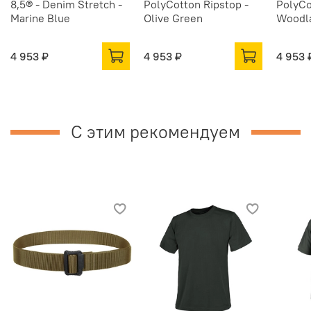
8,5® - Denim Stretch -
PolyCotton Ripstop -
PolyCo
Marine Blue
Olive Green
Woodl
4 953 ₽
4 953 ₽
4 953 
С этим рекомендуем