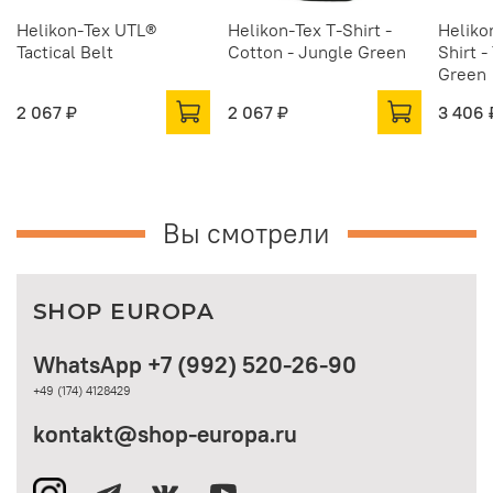
Helikon-Tex UTL®
Helikon-Tex T-Shirt -
Heliko
Tactical Belt
Cotton - Jungle Green
Shirt 
Green
2 067 ₽
2 067 ₽
3 406 
Вы смотрели
SHOP EUROPA
WhatsApp +7 (992) 520-26-90
+49 (174) 4128429
kontakt@shop-europa.ru