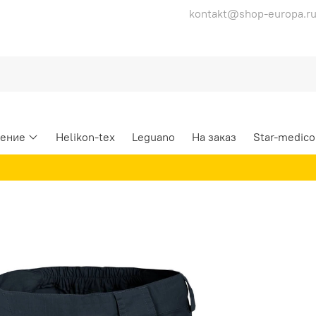
kontakt@shop-europa.r
ение
Helikon-tex
Leguano
На заказ
Star-medico