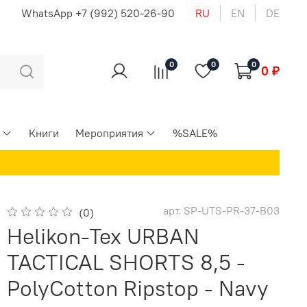
u
WhatsApp +7 (992) 520-26-90
RU
EN
DE
0
0
0
0 ₽
Книги
Мероприятия
%SALE%
арт.
SP-UTS-PR-37-B03
(0)
Helikon-Tex URBAN
TACTICAL SHORTS 8,5 -
PolyCotton Ripstop - Navy