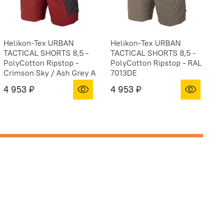
Helikon-Tex URBAN
Helikon-Tex URBAN
H
TACTICAL SHORTS 8,5 -
TACTICAL SHORTS 8,5 -
T
PolyCotton Ripstop -
PolyCotton Ripstop - RAL
P
Crimson Sky / Ash Grey A
7013DE
M
4 953 ₽
4 953 ₽
4