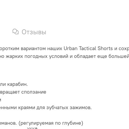
Отзывы
ротким вариантом наших Urban Tactical Shorts и сох
но жарких погодных условий и обладает еще больше
ли карабин.
твращает сползание
м
ленными краями для зубчатых зажимов.
рманов. (регулируемая по глубине)