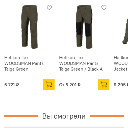
Helikon-Tex
Helikon-Tex
Heliko
WOODSMAN Pants
WOODSMAN Pants
WOODS
Taiga Green
Taiga Green / Black A
Jacket
6 721 ₽
От
6 201 ₽
9 295 
Вы смотрели