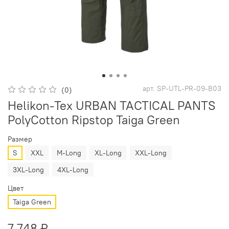
арт.
SP-UTL-PR-09-B03
(0)
Helikon-Tex URBAN TACTICAL PANTS
PolyCotton Ripstop Taiga Green
Размер
S
XXL
M-Long
XL-Long
XXL-Long
3XL-Long
4XL-Long
Цвет
Taiga Green
7 748 ₽