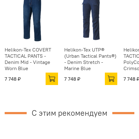
Helikon-Tex COVERT
Helikon-Tex UTP®
Heliko
TACTICAL PANTS -
(Urban Tactical Pants®)
TACTI
Denim Mid - Vintage
- Denim Stretch -
PolyCo
Worn Blue
Marine Blue
Crimso
7 748 ₽
7 748 ₽
7 748 
С этим рекомендуем