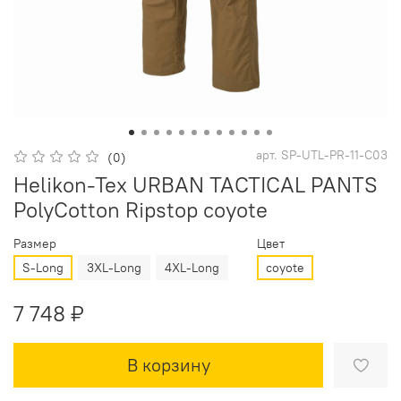
арт.
SP-UTL-PR-11-C03
(0)
Helikon-Tex URBAN TACTICAL PANTS
PolyCotton Ripstop coyote
Размер
Цвет
S-Long
3XL-Long
4XL-Long
coyote
7 748 ₽
В корзину