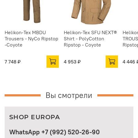
Helikon-Tex MBDU
Helikon-Tex SFU NEXT®
Heliko
Trousers - NyCo Ripstop
Shirt - PolyCotton
TROUS
-Coyote
Ripstop - Coyote
Ripsto
7 748 ₽
4 953 ₽
4 446 
Вы смотрели
SHOP EUROPA
WhatsApp +7 (992) 520-26-90