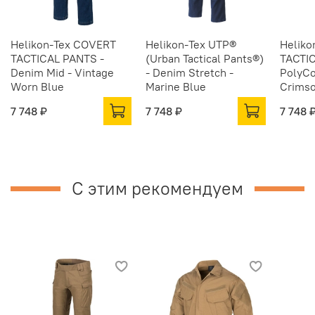
Helikon-Tex COVERT
Helikon-Tex UTP®
Heliko
TACTICAL PANTS -
(Urban Tactical Pants®)
TACTI
Denim Mid - Vintage
- Denim Stretch -
PolyCo
Worn Blue
Marine Blue
Crimso
7 748 ₽
7 748 ₽
7 748 
С этим рекомендуем