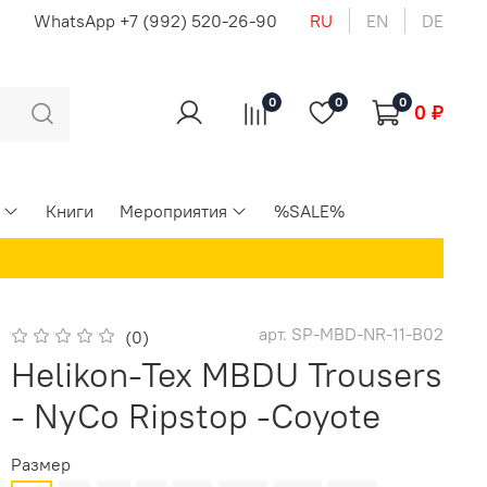
u
WhatsApp +7 (992) 520-26-90
RU
EN
DE
0
0
0
0 ₽
Книги
Мероприятия
%SALE%
арт.
SP-MBD-NR-11-B02
(0)
Helikon-Tex MBDU Trousers
- NyCo Ripstop -Coyote
Размер