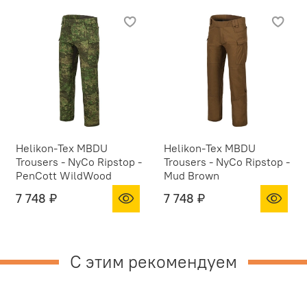
Helikon-Tex MBDU
Helikon-Tex MBDU
Trousers - NyCo Ripstop -
Trousers - NyCo Ripstop -
PenCott WildWood
Mud Brown
7 748 ₽
7 748 ₽
С этим рекомендуем