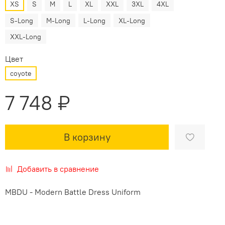
XS
S
M
L
XL
XXL
3XL
4XL
S-Long
M-Long
L-Long
XL-Long
XXL-Long
Цвет
coyote
7 748 ₽
В корзину
Добавить в сравнение
MBDU - Modern Battle Dress Uniform