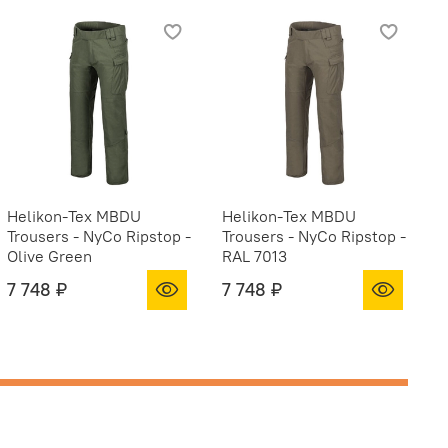
Helikon-Tex MBDU
Helikon-Tex MBDU
H
Trousers - NyCo Ripstop -
Trousers - NyCo Ripstop -
T
Olive Green
RAL 7013
B
7 748 ₽
7 748 ₽
7