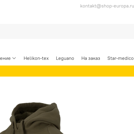
kontakt@shop-europa.r
ение
Helikon-tex
Leguano
На заказ
Star-medico