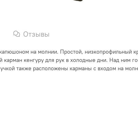
Отзывы
а с капюшоном на молнии. Простой, низкопрофильный к
й карман кенгуру для рук в холодные дни. Над ним г
пучкой также расположены карманы с входом на молн