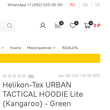
u
WhatsApp +7 (992) 520-26-90
RU
EN
DE
0
0
0
0 ₽
Книги
Мероприятия
%SALE%
арт.
BL-ULK-CB-82-B02
(0)
Helikon-Tex URBAN
TACTICAL HOODIE Lite
(Kangaroo) - Green