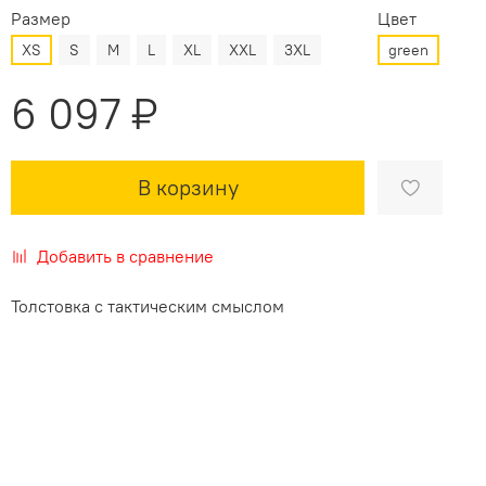
Размер
Цвет
XS
S
M
L
XL
XXL
3XL
green
6 097 ₽
В корзину
Добавить в сравнение
Толстовка с тактическим смыслом