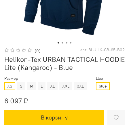
арт.
BL-ULK-CB-65-B02
(0)
Helikon-Tex URBAN TACTICAL HOODIE
Lite (Kangaroo) - Blue
Размер
Цвет
XS
S
M
L
XL
XXL
3XL
blue
6 097 ₽
В корзину