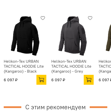
Helikon-Tex URBAN
Helikon-Tex URBAN
Heliko
TACTICAL HOODIE Lite
TACTICAL HOODIE Lite
TACTIC
(Kangaroo) - Black
(Kangaroo) - Grey
(Kanga
6 097 ₽
6 097 ₽
6 097 
С этим рекомендуем