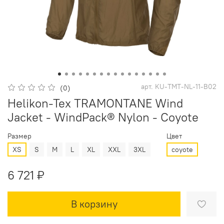
арт.
KU-TMT-NL-11-B02
(0)
Helikon-Tex TRAMONTANE Wind
Jacket - WindPack® Nylon - Coyote
Размер
Цвет
XS
S
M
L
XL
XXL
3XL
coyote
6 721 ₽
В корзину