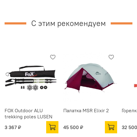
С этим рекомендуем
FOX Outdoor ALU
Палатка MSR Elixir 2
Горелк
trekking poles LUSEN
3 367 ₽
45 500 ₽
32 500