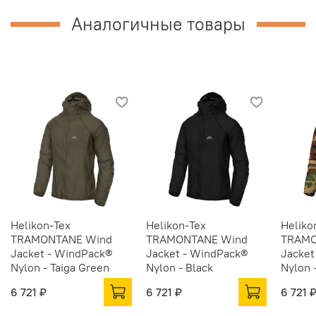
Аналогичные товары
Helikon-Tex
Helikon-Tex
Heliko
TRAMONTANE Wind
TRAMONTANE Wind
TRAMO
Jacket - WindPack®
Jacket - WindPack®
Jacket
Nylon - Taiga Green
Nylon - Black
Nylon 
6 721 ₽
6 721 ₽
6 721 