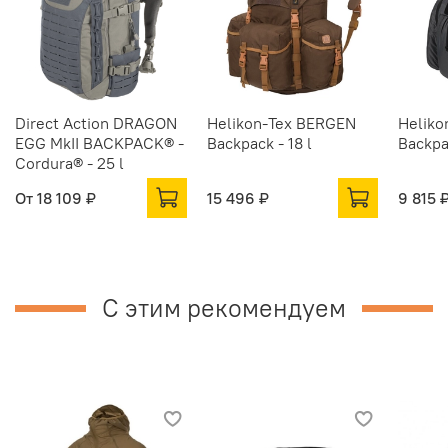
Direct Action DRAGON
Helikon-Tex BERGEN
Heliko
EGG MkII BACKPACK® -
Backpack - 18 l
Backpa
Cordura® - 25 l
От
18 109 ₽
15 496 ₽
9 815 
С этим рекомендуем