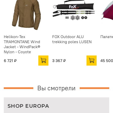
Helikon-Tex
FOX Outdoor ALU
Палатк
TRAMONTANE Wind
trekking poles LUSEN
Jacket - WindPack®
Nylon - Coyote
6 721 ₽
3 367 ₽
45 500
Вы смотрели
SHOP EUROPA