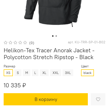
арт.
KU-TRR-SP-01-B02
(0)
Helikon-Tex Tracer Anorak Jacket -
Polycotton Stretch Ripstop - Black
Размер
Цвет
XS
S
M
L
XL
XXL
3XL
black
10 335 ₽
В корзину