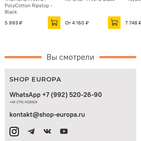
PolyCotton Ripstop -
Black
5 993 ₽
От
4 160 ₽
7 748 
Вы смотрели
SHOP EUROPA
WhatsApp +7 (992) 520-26-90
+49 (174) 4128429
kontakt@shop-europa.ru