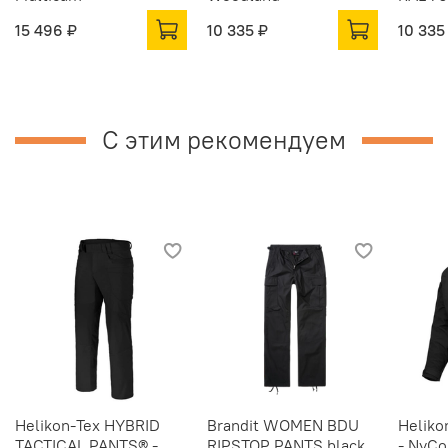
15 496 ₽
10 335 ₽
10 335
С этим рекомендуем
Helikon-Tex HYBRID
Brandit WOMEN BDU
Heliko
TACTICAL PANTS® -
RIPSTOP PANTS black
- NyCo