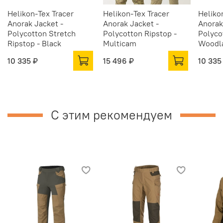
Helikon-Tex Tracer
Helikon-Tex Tracer
Heliko
Anorak Jacket -
Anorak Jacket -
Anorak
Polycotton Stretch
Polycotton Ripstop -
Polyco
Ripstop - Black
Multicam
Woodl
10 335 ₽
15 496 ₽
10 335
С этим рекомендуем