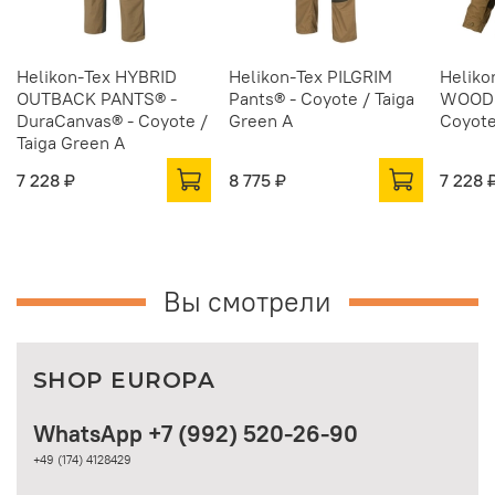
Helikon-Tex HYBRID
Helikon-Tex PILGRIM
Heliko
OUTBACK PANTS® -
Pants® - Coyote / Taiga
WOODS
DuraCanvas® - Coyote /
Green A
Coyote
Taiga Green A
7 228 ₽
8 775 ₽
7 228 
Вы смотрели
SHOP EUROPA
WhatsApp +7 (992) 520-26-90
+49 (174) 4128429