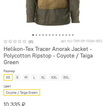
арт.
KU-TRR-SP-1109A-B02
(0)
Helikon-Tex Tracer Anorak Jacket -
Polycotton Ripstop - Coyote / Taiga
Green
Размер
XS
S
M
L
XL
XXL
3XL
Цвет
Coyote / Taiga Green
10 335 ₽