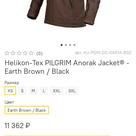
арт.
KU-PGM-DC-0A01A-B02
(0)
Helikon-Tex PILGRIM Anorak Jacket® -
Earth Brown / Black
Размер
XS
S
M
L
XXL
3XL
Цвет
Earth Brown / Black
11 362 ₽