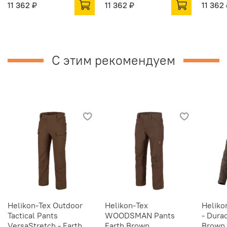
11 362 ₽
11 362 ₽
11 362
С этим рекомендуем
Helikon-Tex Outdoor
Helikon-Tex
Heliko
Tactical Pants
WOODSMAN Pants
- Dura
VersaStretch - Earth
Earth Brown
Brown