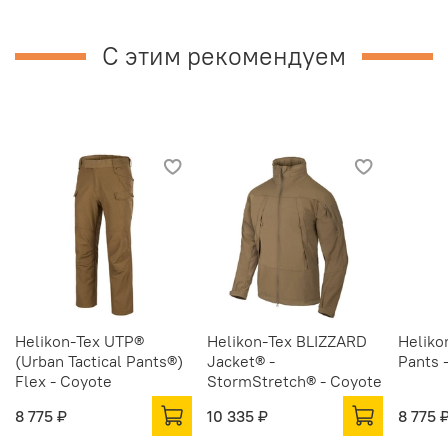
С этим рекомендуем
Helikon-Tex UTP®
Helikon-Tex BLIZZARD
Heliko
(Urban Tactical Pants®)
Jacket® -
Pants 
Flex - Coyote
StormStretch® - Coyote
8 775 ₽
10 335 ₽
8 775 