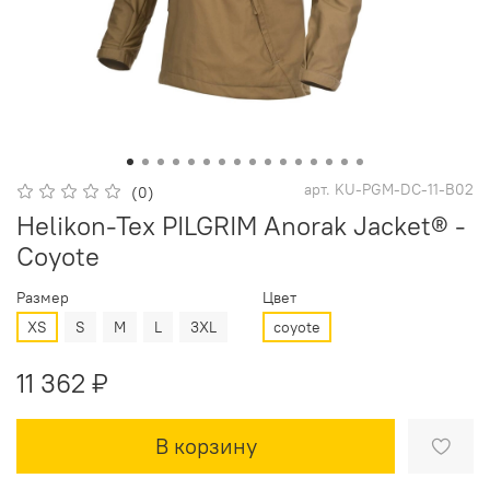
арт.
KU-PGM-DC-11-B02
(0)
Helikon-Tex PILGRIM Anorak Jacket® -
Coyote
Размер
Цвет
XS
S
M
L
3XL
coyote
11 362 ₽
В корзину