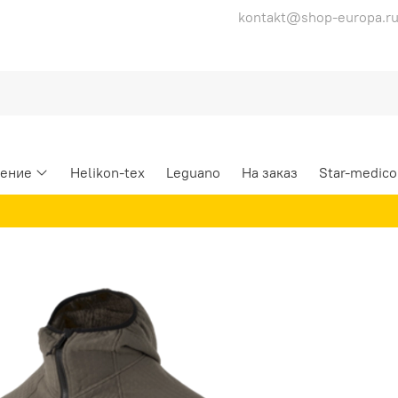
kontakt@shop-europa.r
ение
Helikon-tex
Leguano
На заказ
Star-medico