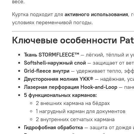
весе.
Куртка подходит для
активного использования
, 
условиях переменчивой погоды.
Ключевые особенности Patr
Ткань STORMFLEECE™
— лёгкий, тёплый и у
Softshell-наружный слой
— защищает от вет
Grid-fleece внутри
— удерживает тепло, эффе
Двусторонняя молния YKK®
— надёжная, ус
Лазерная перфорация Hook-and-Loop
— пане
5 функциональных карманов:
2 внешних кармана на бёдрах
1 нагрудный карман для документов
2 внутренних сетчатых кармана
Гидрофобная обработка
— защита от дождя и