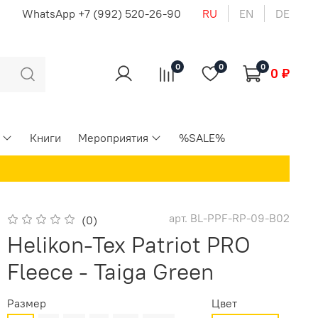
u
WhatsApp +7 (992) 520-26-90
RU
EN
DE
0
0
0
0 ₽
Книги
Мероприятия
%SALE%
арт.
BL-PPF-RP-09-B02
(0)
Helikon-Tex Patriot PRO
Fleece - Taiga Green
Размер
Цвет