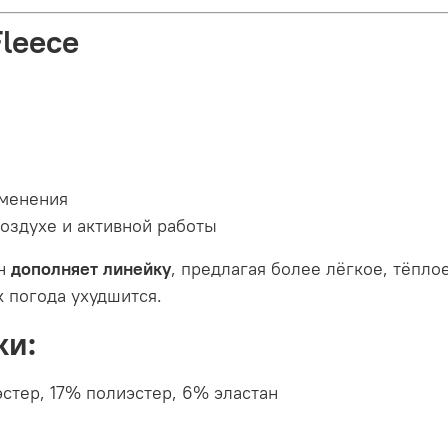
Fleece
именения
воздухе и активной работы
он
дополняет линейку
, предлагая более лёгкое, тёпло
к погода ухудшится.
ки:
стер, 17% полиэстер, 6% эластан