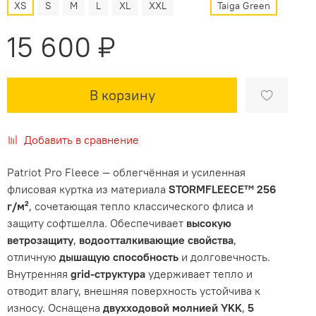
XS
S
M
L
XL
XXL
Taiga Green
15 600 ₽
В корзину
Добавить в сравнение
Patriot Pro Fleece — облегчённая и усиленная
флисовая куртка из материала
STORMFLEECE™ 256
г/м²
, сочетающая тепло классического флиса и
защиту софтшелла. Обеспечивает
высокую
ветрозащиту
,
водоотталкивающие свойства
,
отличную
дышащую способность
и долговечность.
Внутренняя
grid-структура
удерживает тепло и
отводит влагу, внешняя поверхность устойчива к
износу. Оснащена
двухходовой молнией YKK
,
5