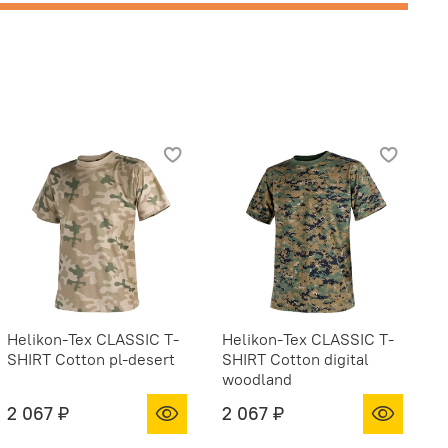
Helikon-Tex CLASSIC T-
Helikon-Tex CLASSIC T-
H
SHIRT Cotton pl-desert
SHIRT Cotton digital
S
woodland
G
2 067 ₽
2 067 ₽
2