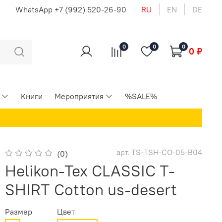
u
WhatsApp +7 (992) 520-26-90
RU
EN
DE
0
0
0
0 ₽
Книги
Мероприятия
%SALE%
арт.
TS-TSH-CO-05-B04
(0)
Helikon-Tex CLASSIC T-
SHIRT Cotton us-desert
Размер
Цвет