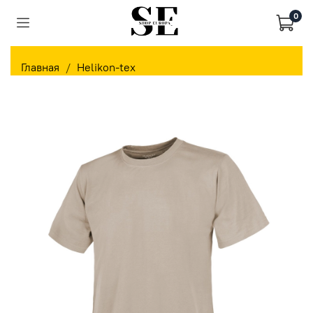
0
Главная
Helikon-tex