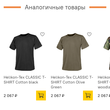
Аналогичные товары
Helikon-Tex CLASSIC T-
Helikon-Tex CLASSIC T-
Heliko
SHIRT Cotton black
SHIRT Cotton Olive
SHIRT 
Green
woodl
2 067 ₽
2 067 ₽
2 067 