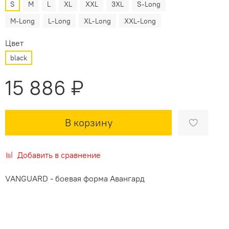
S
M
L
XL
XXL
3XL
S-Long
M-Long
L-Long
XL-Long
XXL-Long
Цвет
black
15 886 ₽
В корзину
Добавить в сравнение
VANGUARD - боевая форма Авангард