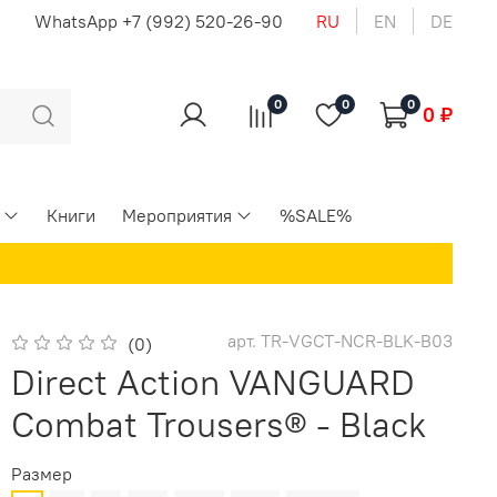
u
WhatsApp +7 (992) 520-26-90
RU
EN
DE
0
0
0
0 ₽
Книги
Мероприятия
%SALE%
арт.
TR-VGCT-NCR-BLK-B03
(0)
Direct Action VANGUARD
Combat Trousers® - Black
Размер