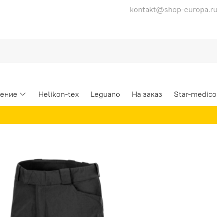
kontakt@shop-europa.r
ение
Helikon-tex
Leguano
На заказ
Star-medico