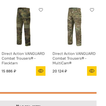
Direct Action VANGUARD
Direct Action VANGUARD
D
Combat Trousers® -
Combat Trousers® -
C
Flecktarn
MultiCam®
15 886 ₽
20 124 ₽
1