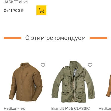
JACKET olive
От
11 700 ₽
С этим рекомендуем
Helikon-Tex
Brandit M65 CLASSIC
Heliko