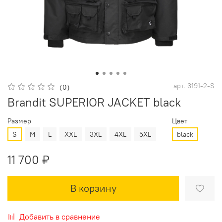
арт.
3191-2-S
(0)
Brandit SUPERIOR JACKET black
Размер
Цвет
S
M
L
XXL
3XL
4XL
5XL
black
11 700 ₽
В корзину
Добавить в сравнение