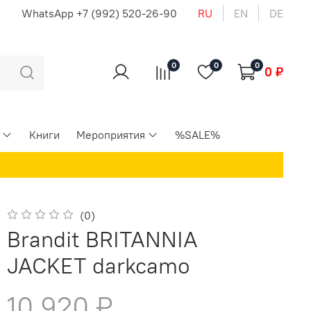
u
WhatsApp +7 (992) 520-26-90
RU
EN
DE
0
0
0
0 ₽
Книги
Мероприятия
%SALE%
(0)
Brandit BRITANNIA
JACKET darkcamo
10 920 ₽