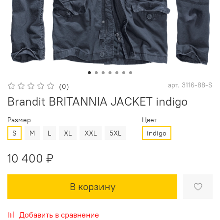
арт.
3116-88-S
(0)
Brandit BRITANNIA JACKET indigo
Размер
Цвет
S
M
L
XL
XXL
5XL
indigo
10 400 ₽
В корзину
Добавить в сравнение