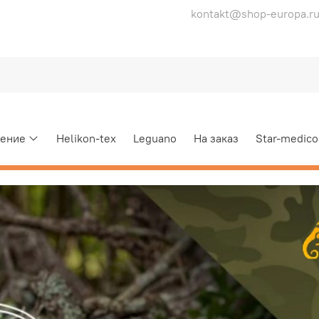
kontakt@shop-europa.r
ение
Helikon-tex
Leguano
На заказ
Star-medico