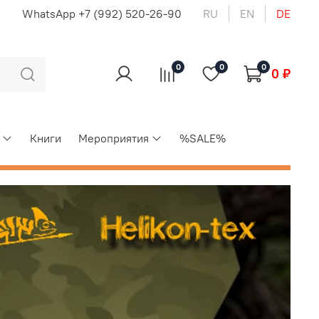
u
WhatsApp +7 (992) 520-26-90
RU
EN
DE
0
0
0
0 ₽
Книги
Мероприятия
%SALE%