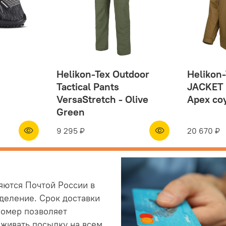
Helikon-Tex Outdoor
Helikon
Tactical Pants
JACKET 
VersaStretch - Olive
Apex co
Green
9 295 ₽
20 670 ₽
яются Почтой России в
деление. Срок доставки
номер позволяет
еживать посылку на всем