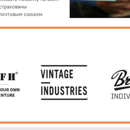
астрахованы
почтовым союзом.