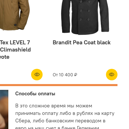
-Tex LEVEL 7
Brandit Pea Coat black
Climashield
yote
От
10 400 ₽
Способы оплаты
В это сложное время мы можем
принимать оплату либо в рублях на карту
Сбера, либо банковским переводом в
евро на наш счет в банке Германии